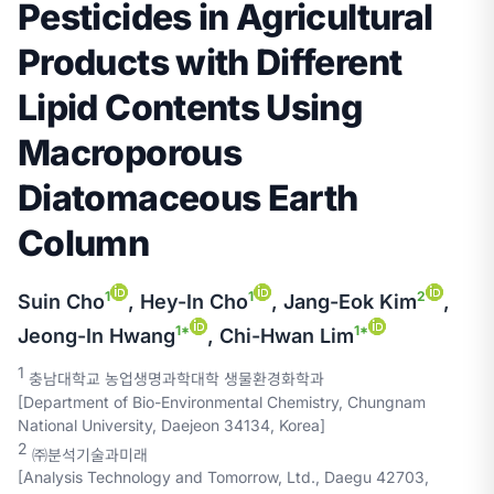
Pesticides in Agricultural
Products with Different
Lipid Contents Using
Macroporous
Diatomaceous Earth
Column
1
1
2
Suin Cho
, Hey-In Cho
, Jang-Eok Kim
,
1*
1*
Jeong-In Hwang
, Chi-Hwan Lim
1
충남대학교 농업생명과학대학 생물환경화학과
[Department of Bio-Environmental Chemistry, Chungnam
National University, Daejeon 34134, Korea]
2
㈜분석기술과미래
[Analysis Technology and Tomorrow, Ltd., Daegu 42703,