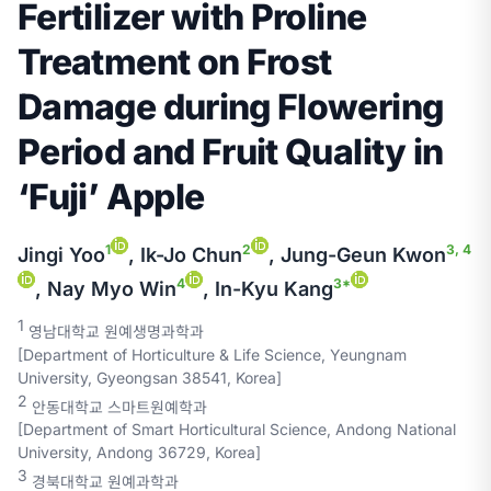
Fertilizer with Proline
Treatment on Frost
Damage during Flowering
Period and Fruit Quality in
‘Fuji’ Apple
1
2
3, 4
Jingi Yoo
, Ik-Jo Chun
, Jung-Geun Kwon
4
3*
, Nay Myo Win
, In-Kyu Kang
1
영남대학교 원예생명과학과
[Department of Horticulture & Life Science, Yeungnam
University, Gyeongsan 38541, Korea]
2
안동대학교 스마트원예학과
[Department of Smart Horticultural Science, Andong National
University, Andong 36729, Korea]
3
경북대학교 원예과학과