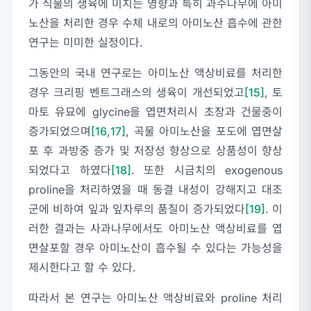
가 식물의 생육에 미치는 영향과 특히 과수나무에 아미
노산을 처리한 경우 수체 내로의 아미노산 흡수에 관한
연구는 미미한 실정이다.
그동안의 국내 연구로는 아미노산 액상비료를 처리한
경우 크리핑 벤트그래스의 생육이 개선되었고
[15]
, 토
마토 유묘에 glycine을 엽면처리시 초장과 건물중이
증가되었으며
[16
,
17]
, 곡물 아미노산을 포도에 엽면살
포 후 과방중 증가 및 저장성 향상으로 상품성이 향상
되었다고 하였다
[18]
. 또한 시금치의 exogenous
proline을 처리하였을 때 동결 내성이 강해지고 대조
군에 비하여 잎과 잎자루의 품질이 증가되었다
[19]
. 이
러한 결과는 사과나무에서도 아미노산 액상비료를 엽
면살포할 경우 아미노산이 흡수될 수 있다는 가능성을
제시한다고 할 수 있다.
따라서 본 연구는 아미노산 액상비료와 proline 처리