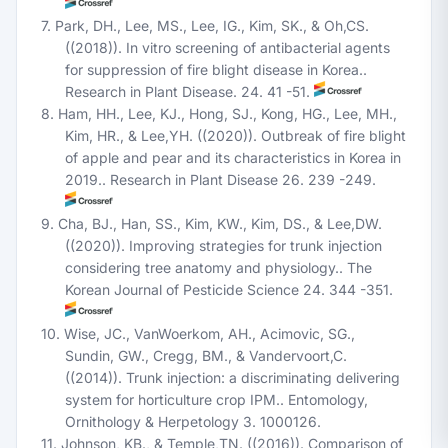
7. Park, DH., Lee, MS., Lee, IG., Kim, SK., & Oh,CS.
((2018)). In vitro screening of antibacterial agents
for suppression of fire blight disease in Korea..
Research in Plant Disease. 24. 41 -51.
8. Ham, HH., Lee, KJ., Hong, SJ., Kong, HG., Lee, MH.,
Kim, HR., & Lee,YH. ((2020)). Outbreak of fire blight
of apple and pear and its characteristics in Korea in
2019.. Research in Plant Disease 26. 239 -249.
9. Cha, BJ., Han, SS., Kim, KW., Kim, DS., & Lee,DW.
((2020)). Improving strategies for trunk injection
considering tree anatomy and physiology.. The
Korean Journal of Pesticide Science 24. 344 -351.
10. Wise, JC., VanWoerkom, AH., Acimovic, SG.,
Sundin, GW., Cregg, BM., & Vandervoort,C.
((2014)). Trunk injection: a discriminating delivering
system for horticulture crop IPM.. Entomology,
Ornithology & Herpetology 3. 1000126.
11. Johnson, KB., & Temple,TN. ((2016)). Comparison of