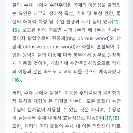
같다. 수체 내에서 수간주입된 약제의 이동성을 결정짓
는 요인은 나무의 생리적 특성, 기후 및 토성 환경, 물
질의 화학적 특성 및 주입 환경과 시기 등이 있다
[12
-
15]
. 보고된 바에 따르면 사과나무와 배나무는 속씨식
물이자 활엽수로써 환공재(ring porous wood)와 산
공재(diffusive porous wood)가 적절히 혼합되어 주
입된 농약이 물의 이동에 따라 하부에서 상부로 원활하
게 이동할 것이며, 개화기에 수간주입하였으므로 약제
의 이동과 분산 속도도 비교적 빠를 것으로 예측하였다
[16]
.
특히, 수체 내에서 물질의 이동은 주입물질의 물리화학
적 특성과 제형에 큰 영향을 받는다. 모든 물질이 수간
주입에 문제없이 사용할 수 있는 것은 아니며, 수용성
이 높을수록 수체 내에서 효율적으로 이동한다
[17
,
18]
.
또한, 제형에 따라 물질의 수체 내 이동 적합성이 다르