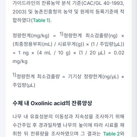
가이드라인의 잔류농약 분석 기준(CAC/GL 40-1993,
2003) 및 농촌진흥청의 농약 및 원제의 등록기준에 적
합하였다(
Table 1
).
1)
정량한계(mg/kg) =
정량한계 최소검출량(ng) ×
(최종정용부피(mL) / 시료무게(g)) × (1 / 주입량(μL))
= 1 ng × (4 mL / 10 g) × (1 / 20 μL) = 0.02
mg/kg
1)
정량한계 최소검출량 = 기기상 정량한계(ng/μL) ×
주입량(μL)
수체 내 Oxolinic acid의 잔류양상
나무 내 유효성분의 이동성과 지속성을 조사하기 위해
수간주입 후 경과일차별 나무의 높이에 따라 시료를 채
취한 뒤 잔류량을 조사하였으며 그 결과는
Table 2
와