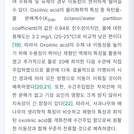
며 수화제 및 유제의 경우 이동성이 현저하게 떨어질
수 있다. Oxolinic acid의 물리화학적 특성 중 옥탄올-
물 분배계수(K
, octanol/water partition
ow
coefficient)의 값은 0.94로 친수성이지만, 물에 대한
용해도는 3.2 mg/L (20-25℃)로 비교적 낮은 편이다
[19]
. 따라서 Oxolinic acid의 수체 내 이동성을 높이
기 위해 수용성이 뛰어난 제형인 액제의 특성을 활용하
였고 추가적으로 물로 20배 희석한 다음 수관에 직접
주입하였으므로 물관에 더욱 효율적으로 이행되어 시
간 경과에 따라 모든 방향으로 이동이 이뤄질 것이라
예측하였다
[20
,
21]
. 또한, 수간주입법은 자외선에 의
한 분해가 없고 기상 요인의 영향도 크게 받지 않아서
지속성이 긴 장점이 있다
[22]
. 따라서, 사과나무와 배
나무의 생리학적 특징이 비슷하고 제형의 특성과 희석
된 oxolinic acid를 개화전에 수간주입 함으로써 원활
한 이동성과 함께 꾸준히 잔류할 것으로 예측하였다.