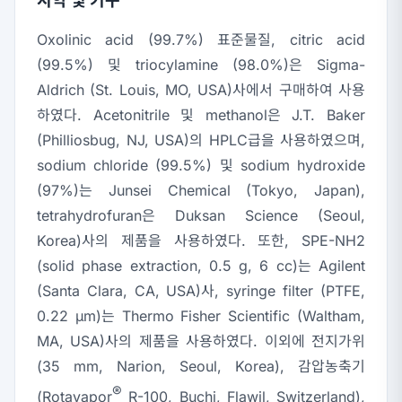
시약 및 기구
Oxolinic acid (99.7%) 표준물질, citric acid
(99.5%) 및 triocylamine (98.0%)은 Sigma-
Aldrich (St. Louis, MO, USA)사에서 구매하여 사용
하였다. Acetonitrile 및 methanol은 J.T. Baker
(Philliosbug, NJ, USA)의 HPLC급을 사용하였으며,
sodium chloride (99.5%) 및 sodium hydroxide
(97%)는 Junsei Chemical (Tokyo, Japan),
tetrahydrofuran은 Duksan Science (Seoul,
Korea)사의 제품을 사용하였다. 또한, SPE-NH2
(solid phase extraction, 0.5 g, 6 cc)는 Agilent
(Santa Clara, CA, USA)사, syringe filter (PTFE,
0.22 μm)는 Thermo Fisher Scientific (Waltham,
MA, USA)사의 제품을 사용하였다. 이외에 전지가위
(35 mm, Narion, Seoul, Korea), 감압농축기
®
(Rotavapor
R-100, Buchi, Flawil, Switzerland),