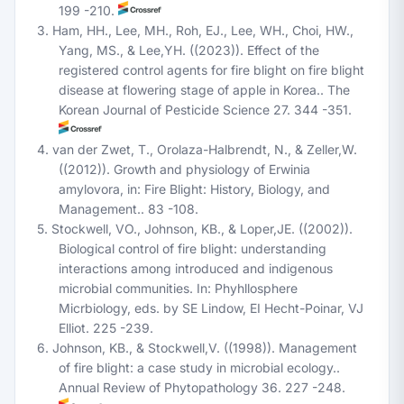
199 -210.
3. Ham, HH., Lee, MH., Roh, EJ., Lee, WH., Choi, HW.,
Yang, MS., & Lee,YH. ((2023)). Effect of the
registered control agents for fire blight on fire blight
disease at flowering stage of apple in Korea.. The
Korean Journal of Pesticide Science 27. 344 -351.
4. van der Zwet, T., Orolaza-Halbrendt, N., & Zeller,W.
((2012)). Growth and physiology of
Erwinia
amylovora
, in: Fire Blight: History, Biology, and
Management.. 83 -108.
5. Stockwell, VO., Johnson, KB., & Loper,JE. ((2002)).
Biological control of fire blight: understanding
interactions among introduced and indigenous
microbial communities. In: Phyhllosphere
Micrbiology, eds. by SE Lindow, EI Hecht-Poinar, VJ
Elliot. 225 -239.
6. Johnson, KB., & Stockwell,V. ((1998)). Management
of fire blight: a case study in microbial ecology..
Annual Review of Phytopathology 36. 227 -248.