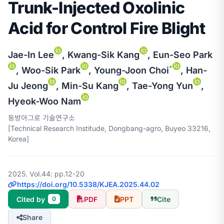
Trunk-Injected Oxolinic
Acid for Control Fire Blight
Jae-In Lee
, Kwang-Sik Kang
, Eun-Seo Park
*
, Woo-Sik Park
, Young-Joon Choi
, Han-
Ju Jeong
, Min-Su Kang
, Tae-Yong Yun
,
Hyeok-Woo Nam
동방아그로 기술연구소
[Technical Research Institude, Dongbang-agro, Buyeo 33216,
Korea]
2025. Vol.44: pp.12-20
https://doi.org/10.5338/KJEA.2025.44.02
Cited by
PDF
PPT
Cite
0
Share