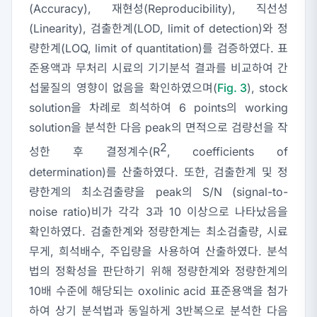
(Accuracy), 재현성(Reproducibility), 직선성
(Linearity), 검출한계(LOD, limit of detection)와 정
량한계(LOQ, limit of quantitation)를 검증하였다. 표
준용액과 무처리 시료의 기기분석 결과를 비교하여 간
섭물질의 영향이 없음을 확인하였으며(
Fig. 3
), stock
solution을 차례로 희석하여 6 points의 working
solution을 분석한 다음 peak의 면적으로 검량선을 작
2
성한 후 결정계수(R
, coefficients of
determination)를 산출하였다. 또한, 검출한계 및 정
량한계의 최소검출량을 peak의 S/N (signal-to-
noise ratio)비가 각각 3과 10 이상으로 나타났음을
확인하였다. 검출한계와 정량한계는 최소검출량, 시료
무게, 희석배수, 주입량을 사용하여 산출하였다. 분석
법의 정확성을 판단하기 위해 정량한계와 정량한계의
10배 수준에 해당되는 oxolinic acid 표준용액을 첨가
하여 상기 분석법과 동일하게 3반복으로 분석한 다음