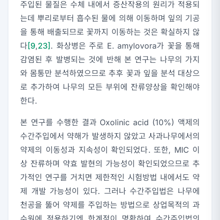
주입된 물질은 수체 내에서 증산작용의 원리가 적용되
는데 뿌리로부터 흡수된 물에 의해 이동하며 잎의 기공
을 통해 배출되므로 꽃까지 이동하는 것은 확실하지 않
다
[9
,
23]
. 화상병은 주로
E. amylovora
가 꽃을 통해
감염된 후 발병되는 것에 반해 본 연구는 나무의 가지
와 몸통만 분석하였으므로 추후 꽃과 잎을 분석 대상으
로 추가하여 나무의 모든 부위에 잔류양상을 확인해야
한다.
본 연구를 수행한 결과 Oxolinic acid (10%) 액제의
수간주입에서 약해가 발생하지 않았고 사과나무에서의
약제의 이동성과 지속성이 확인되었다. 또한, MIC 이
상 잔류하며 약효 발현의 가능성이 확인되었으므로 추
가적인 연구를 거치면 제한적인 시험방법 내에서도 약
제 개발 가능성이 있다. 그러나 수간주입법은 나무에
천공을 뚫어 약제를 주입하는 방법으로 상업목적의 과
수원에 적용하기엔 한계점이 명확하여 수간주입법의