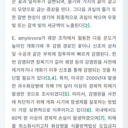
은 꽃과 잎자루가 갈변되며, 줄기와 가지의 끝이 갈고
리 모양으로 굽는 증상을 띤다. 그다음 과실의 줄기 또
한 갈변 현상이 생기며 최종적으로 과실이 썩으며 우윳
빛 또는 갈색 빛의 세균액이 노출된다
[2]
.
E. amylovora
가 궤양 조직에서 월동한 다음 온도가
높아진 개화기에 주 감염 경로인 꽃이나 신초의 상처
및 수공과 같은 부위에 침투하여 빠르게 감염된다. 한
번 감염되면 잠복기가 길어 궤양 등의 감염원을 사전에
제거하거나 개화기 이후 신초를 통해 감염되는 것을 차
단할 필요가 있다
[3
,
4]
. 특히, 미국은 2000년대 발생
한 과수화상병에 의해 1억 달러 이상의 경제적 피해가
발생한 것으로 조사되었다
[5]
. 따라서, 감염원을 사전
에 차단하기 위해 개화 시기에 항생제를 살포하는 방법
이 가장 보편적으로 이루어지고 있다
[6]
. 국내에서도
60억 원 이상의 경제적 손실이 발생하였으며
[7]
, 피해
를 최소화시키고자 화상병을 식물방역법상 도입금지