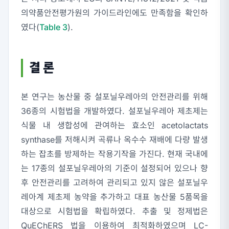
의약품안전평가원의 가이드라인에도 만족함을 확인하
였다(
Table 3
).
결 론
본 연구는 농산물 중 설포닐우레아의 안전관리를 위해
36종의 시험법을 개발하였다. 설포닐우레아 제초제는
식물 내 생합성에 관여하는 효소인 acetolactats
synthase를 저해시켜 곡류나 옥수수 재배에 다량 발생
하는 잡초를 방제하는 작용기작을 가진다. 현재 국내에
는 17종의 설포닐우레아의 기준이 설정되어 있으나 향
후 안전관리를 고려하여 관리되고 있지 않은 설포닐우
레아계 제초제 농약을 추가하고 대표 농산물 5품목을
대상으로 시험법을 확립하였다. 추출 및 정제법은
QuEChERS 법을 이용하여 최적화하였으며 LC-