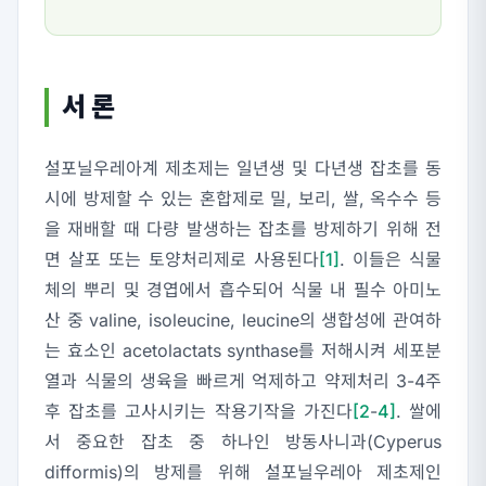
서 론
설포닐우레아계 제초제는 일년생 및 다년생 잡초를 동
시에 방제할 수 있는 혼합제로 밀, 보리, 쌀, 옥수수 등
을 재배할 때 다량 발생하는 잡초를 방제하기 위해 전
면 살포 또는 토양처리제로 사용된다
[1]
. 이들은 식물
체의 뿌리 및 경엽에서 흡수되어 식물 내 필수 아미노
산 중 valine, isoleucine, leucine의 생합성에 관여하
는 효소인 acetolactats synthase를 저해시켜 세포분
열과 식물의 생육을 빠르게 억제하고 약제처리 3-4주
후 잡초를 고사시키는 작용기작을 가진다
[2
-
4]
. 쌀에
서 중요한 잡초 중 하나인 방동사니과(
Cyperus
difformis
)의 방제를 위해 설포닐우레아 제초제인