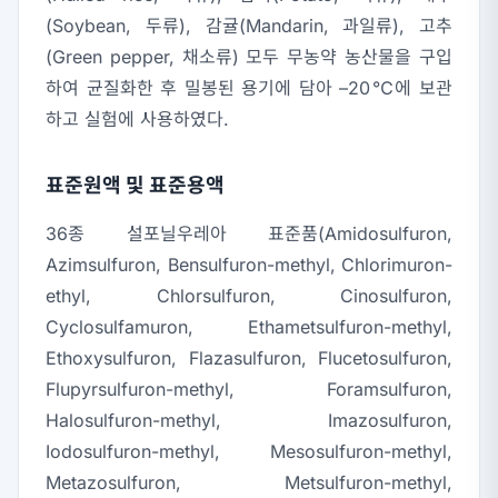
(Soybean, 두류), 감귤(Mandarin, 과일류), 고추
(Green pepper, 채소류) 모두 무농약 농산물을 구입
하여 균질화한 후 밀봉된 용기에 담아 –20℃에 보관
하고 실험에 사용하였다.
표준원액 및 표준용액
36종 설포닐우레아 표준품(Amidosulfuron,
Azimsulfuron, Bensulfuron-methyl, Chlorimuron-
ethyl, Chlorsulfuron, Cinosulfuron,
Cyclosulfamuron, Ethametsulfuron-methyl,
Ethoxysulfuron, Flazasulfuron, Flucetosulfuron,
Flupyrsulfuron-methyl, Foramsulfuron,
Halosulfuron-methyl, Imazosulfuron,
Iodosulfuron-methyl, Mesosulfuron-methyl,
Metazosulfuron, Metsulfuron-methyl,