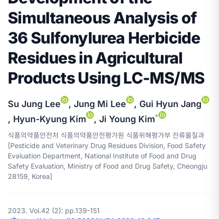
Simultaneous Analysis of
36 Sulfonylurea Herbicide
Residues in Agricultural
Products Using LC-MS/MS
Su Jung Lee
, Jung Mi Lee
, Gui Hyun Jang
*
, Hyun-Kyung Kim
, Ji Young Kim
식품의약품안전처 식품의약품안전평가원 식품위해평가부 잔류물질과
[Pesticide and Veterinary Drug Residues Division, Food Safety
Evaluation Department, National Institute of Food and Drug
Safety Evaluation, Ministry of Food and Drug Safety, Cheongju
28159, Korea]
2023. Vol.42 (2): pp.139-151