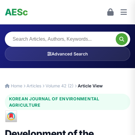
AESc
Advanced Search
Home
Articles
Volume 42 (2)
Article View
KOREAN JOURNAL OF ENVIRONMENTAL
AGRICULTURE
Development of the