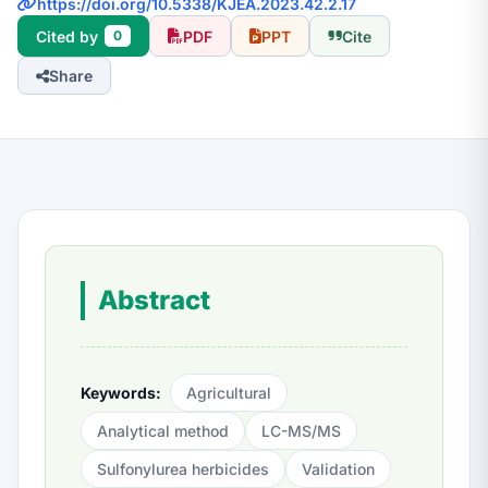
https://doi.org/10.5338/KJEA.2023.42.2.17
Cited by
PDF
PPT
Cite
0
Share
Abstract
Keywords:
Agricultural
Analytical method
LC-MS/MS
Sulfonylurea herbicides
Validation