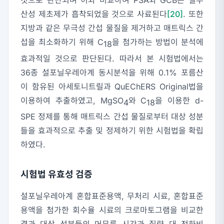
것으로 판단되며 이와 비교하여 PSA와 GCB는 일부
산성 제초제가 흡착되었을 것으로 사료된다
[20]
. 또한
지방과 같은 무극성 간섭 물질을 제거하고 매트릭스 간
섭을 최소화하기 위해 C
을 첨가하는 방법이 분석에
18
효과적일 것으로 판단된다. 따라서 본 시험법에서는
36종 설포닐우레아계 동시분석을 위해 0.1% 포름산
이 함유된 아세토니트릴과 QuEChERS Original법을
이용하여 추출하였고, MgSO
와 C
을 이용한 d-
4
18
SPE 정제를 통해 매트릭스 간섭 물질로부터 대상 성분
들을 효과적으로 추출 및 정제하기 위한 시험법을 확립
하였다.
시험법 유효성 검증
설포닐우레아계 혼합표준용액, 무처리 시료, 혼합표준
용액을 첨가한 회수율 시료의 크로마토그램을 비교한
결과 대상 성분들의 머무름 시간과 질량 대 전하비