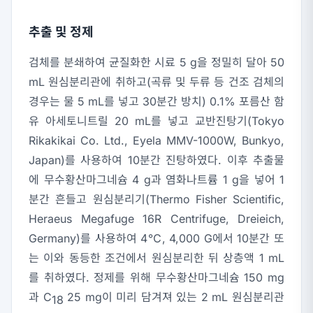
추출 및 정제
검체를 분쇄하여 균질화한 시료 5 g을 정밀히 달아 50
mL 원심분리관에 취하고(곡류 및 두류 등 건조 검체의
경우는 물 5 mL를 넣고 30분간 방치) 0.1% 포름산 함
유 아세토니트릴 20 mL를 넣고 교반진탕기(Tokyo
Rikakikai Co. Ltd., Eyela MMV-1000W, Bunkyo,
Japan)를 사용하여 10분간 진탕하였다. 이후 추출물
에 무수황산마그네슘 4 g과 염화나트륨 1 g을 넣어 1
분간 흔들고 원심분리기(Thermo Fisher Scientific,
Heraeus Megafuge 16R Centrifuge, Dreieich,
Germany)를 사용하여 4℃, 4,000
G
에서 10분간 또
는 이와 동등한 조건에서 원심분리한 뒤 상층액 1 mL
를 취하였다. 정제를 위해 무수황산마그네슘 150 mg
과 C
25 mg이 미리 담겨져 있는 2 mL 원심분리관
18