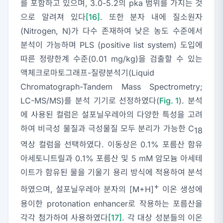
를 포함하고 있으며, 3.0-5.2의 pka 범위를 가지는 것
으로 알려져 있다
[16]
. 또한 분자 내에 질소원자
(Nitrogen, N)가 다수 존재하여 낮은 농도 수준에서
분석이 가능하며 PLS (positive list system) 도입에
따른 정량한계 수준(0.01 mg/kg)을 검출할 수 있는
액체크로마토그래프-질량분석기(Liquid
Chromatograph-Tandem Mass Spectrometry;
LC-MS/MS)를 분석 기기로 선정하였다(
Fig. 1
). 분석
에 사용된 컬럼은 설포닐우레아의 다양한 특성을 고려
하여 비극성 물질과 극성물질 모두 분리가 가능한 C
18
역상 컬럼을 선택하였다. 이동상은 0.1% 포름산 함유
아세토니트릴과 0.1% 포름산 및 5 mM 암모늄 아세테
이트가 함유된 물을 기울기 용리 방식에 적용하여 분석
+
하였으며, 설포닐우레아 분자의 [M+H]
이온 생성에
용이한 protonation enhancer로 작용하는 포름산을
각각 첨가하여 사용하였다
[17]
. 각 대상 성분들의 이온