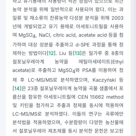
하고 유기용매의 사용량이 적은 장점이 있으므로 최근
농약 분석을 위해 일반적으로 사용되어 왔다. 이는 과
일류 및 채소류의 잔류농약 다성분 분석을 위해 2003
년에 개발되었고 유기 용매로 아세토니트릴을 사용하
며 MgSO
, NaCl, citric acid, acetate acid 등을 첨
4
가하여 대상 성분을 추출하고 d-SPE 과정을 통해 정
제하는 방법이다
[12]
. Liu 등
[13]
은 밀가루 중 8종의
설포닐우레아계 농약을 에틸아세테이트(Ethyl
acetate)로 추출하고 MgSO
와 PSA를 이용하여 정
4
제 후 LC-MS/MS로 분석하였으며, Kaczyński 등
[14]
은 23종 설포닐우레아계 농약을 곡물 샘플에서 포
름산을 함유한 아세토니트릴에 CEN 15662 method
및 키틴을 첨가하고 추출과 정제를 동시에 적용하여
LC-MS/MS로 분석하였다. 이들의 연구는 곡류에만
분석법을 적용하였으며, 수분함량이 다양한 농산물에
서 설포닐우레아 제초제를 동시 분석한 문헌은 보고된