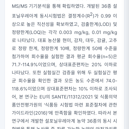
MS/MS 기기분석을 통해 확립하였다. 개발된 36종 설
2
포닐우레아계 동시시험법은 결정계수(R
)가 0.99 이
상으로 높은 직선성을 확보하였고, 검출한계(LOD) 및
정량한계(LOQ)는 각각 0.003 mg/kg, 0.01 mg/kg
로 나타났다. 대표 농산물 현미, 감자, 대두, 감귤, 고추
로 정량 한계, 정량한계 10배, 정량한계 50배 수준을
첨가하여 회수율을 실험한 결과 평균 회수율(n=5)은
71.7-114.9%이었으며, 상대표준편차는 20% 이하로
나타났다. 또한 실험실간 검증을 위해 두 실험실간 평
균 회수율을 확인한 결과 모든 농도 수준에서 74.0-
118.6%이었으며 상대표준편차는 10% 이하로 조사되
어, 본 연구는 EU의 SANTE/11312/2021 및 식품의약
품안전평가원의 ‘식품등 시험법 마련 표준절차에 관한
가이드라인(2016)’에 만족함을 확인하였다. 따라서 본
연구에서 개발한 설포닐우레아계 농약 36종의 동시 시
험법을 통해 농산물 중 잔류 가능한 농약의 안전관리를