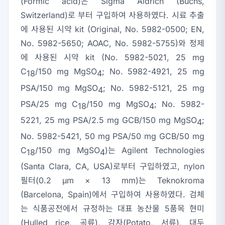
(Formic acid)은 Sigma Aldrich (Buchs,
Switzerland)로 부터 구입하여 사용하였다. 시료 추출
에 사용된 시약 kit (Original, No. 5982-0500; EN,
No. 5982-5650; AOAC, No. 5982-5755)와 정제
에 사용된 시약 kit (No. 5982-5021, 25 mg
C
/150 mg MgSO
; No. 5982-4921, 25 mg
18
4
PSA/150 mg MgSO
; No. 5982-5121, 25 mg
4
PSA/25 mg C
/150 mg MgSO
; No. 5982-
18
4
5221, 25 mg PSA/2.5 mg GCB/150 mg MgSO
;
4
No. 5982-5421, 50 mg PSA/50 mg GCB/50 mg
C
/150 mg MgSO
)는 Agilent Technologies
18
4
(Santa Clara, CA, USA)로부터 구입하였고, nylon
필터(0.2 μm × 13 mm)는 Teknokroma
(Barcelona, Spain)에서 구입하여 사용하였다. 검체
는 식품공전에서 규정하는 대표 농산물 5품목 현미
(Hulled rice, 곡류), 감자(Potato, 서류), 대두