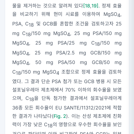
물을 제거하는 것으로 알려져 있다
[18
,
19]
. 정제 효율
을 비교하기 위해 현미 시료를 이용하여 MgSO
,
4
PSA, C
및 GCB를 혼합한 조건을 검토하고자 25
18
mg C
/150 mg MgSO
, 25 mg PSA/150 mg
18
4
MgSO
, 25 mg PSA/25 mg C
/150 mg
4
18
MgSO
, 25 mg PSA/2.5 mg GCB/150 mg
4
MgSO
, 50 mg PSA/50 mg GCB/50 mg
4
C
/150 mg MgSO
조합으로 정제 효율을 검토하
18
4
였다. 그 결과 단순 PSA 첨가 또는 GCB 병용 시 모든
설포닐우레아 제초제에서 70% 이하의 회수율을 보였
으며, C
을 단독 첨가한 결과에서 설포닐우레아계
18
36종 모든 회수율이 EU SANTE/11312/2021에 적합
한 결과가 나타났다(
Fig. 2
). 이는 산성 제초제에 친화
력이 가장 낮은 C
의 영향으로 우수한 회수율을 보인
18