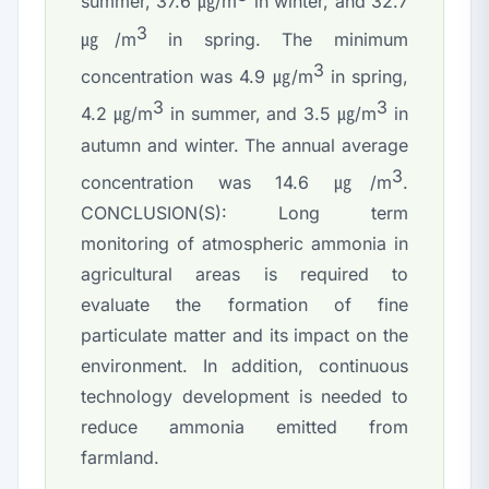
summer, 37.6 ㎍/m
in winter, and 32.7
3
㎍/m
in spring. The minimum
3
concentration was 4.9 ㎍/m
in spring,
3
3
4.2 ㎍/m
in summer, and 3.5 ㎍/m
in
autumn and winter. The annual average
3
concentration was 14.6 ㎍/m
.
CONCLUSION(S): Long term
monitoring of atmospheric ammonia in
agricultural areas is required to
evaluate the formation of fine
particulate matter and its impact on the
environment. In addition, continuous
technology development is needed to
reduce ammonia emitted from
farmland.