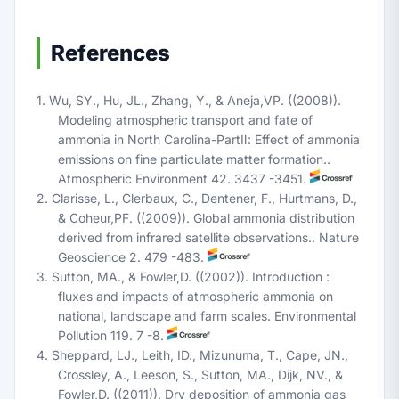
References
1. Wu, SY., Hu, JL., Zhang, Y., & Aneja,VP. ((2008)).
Modeling atmospheric transport and fate of
ammonia in North Carolina-PartⅡ: Effect of ammonia
emissions on fine particulate matter formation..
Atmospheric Environment 42. 3437 -3451.
2. Clarisse, L., Clerbaux, C., Dentener, F., Hurtmans, D.,
& Coheur,PF. ((2009)). Global ammonia distribution
derived from infrared satellite observations.. Nature
Geoscience 2. 479 -483.
3. Sutton, MA., & Fowler,D. ((2002)). Introduction :
fluxes and impacts of atmospheric ammonia on
national, landscape and farm scales. Environmental
Pollution 119. 7 -8.
4. Sheppard, LJ., Leith, ID., Mizunuma, T., Cape, JN.,
Crossley, A., Leeson, S., Sutton, MA., Dijk, NV., &
Fowler,D. ((2011)). Dry deposition of ammonia gas