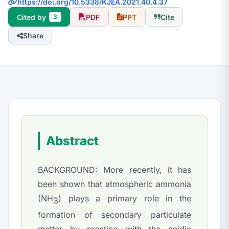
https://doi.org/10.5338/KJEA.2021.40.4.37
Cited by
PDF
PPT
Cite
3
Share
Abstract
BACKGROUND: More recently, it has
been shown that atmospheric ammonia
(NH
) plays a primary role in the
3
formation of secondary particulate