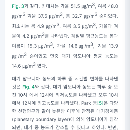
3
Fig. 3
과 같다. 최대치는 가을 51.5 ㎍/m
, 여름 48.0
3
3
3
㎍/m
겨울 37.6 ㎍/m
, 봄 32.7 ㎍/m
순이었다.
3
3
최소치는 봄 4.9 ㎍/m
, 여름 3.5 ㎍/m
, 가을과 겨
3
울이 4.2 ㎍/m
를 나타냈다. 계절별 평균농도는 봄과
3
3
여름이 15.3㎍/m
, 가을 14.6㎍/m
, 겨울 13.9
3
㎍/m
순이었고 연중 대기 암모니아 평균 농도는
3
14.6 ㎍/m
였다.
대기 암모니아 농도의 하루 중 시간별 변화를 나타낸
것은
Fig. 4
와 같다. 대기 암모니아 농도는 하루 중 오
전 10시 에서 12시에 최저농도를 나타냈고 오후 10시
에서 12시에 최고농도를 나타냈다. Park 등
[5]
은 다양
한 선행연구와 같이 늦은밤 이후에 안정된 대기경계층
(planetary boundary layer)에 의해 암모니아가 침착
되면, 대기 중 농도가 감소될 수 있다고 하였다. 반면,