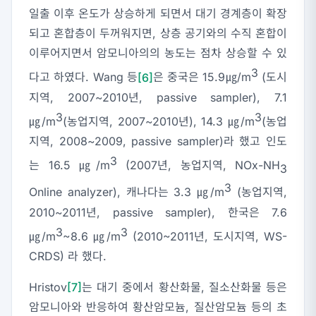
일출 이후 온도가 상승하게 되면서 대기 경계층이 확장
되고 혼합층이 두꺼워지면, 상층 공기와의 수직 혼합이
이루어지면서 암모니아의의 농도는 점차 상승할 수 있
3
다고 하였다. Wang 등
[6]
은 중국은 15.9㎍/m
(도시
지역, 2007~2010년, passive sampler), 7.1
3
3
㎍/m
(농업지역, 2007~2010년), 14.3 ㎍/m
(농업
지역, 2008~2009, passive sampler)라 했고 인도
3
는 16.5 ㎍/m
(2007년, 농업지역, NOx-NH
3
3
Online analyzer), 캐나다는 3.3 ㎍/m
(농업지역,
2010~2011년, passive sampler), 한국은 7.6
3
3
㎍/m
~8.6 ㎍/m
(2010~2011년, 도시지역, WS-
CRDS) 라 했다.
Hristov
[7]
는 대기 중에서 황산화물, 질소산화물 등은
암모니아와 반응하여 황산암모늄, 질산암모늄 등의 초