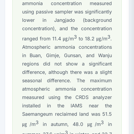
ammonia concentration measured
using passive sampler was significantly
lower in Jangjado (background
concentration), and the concentration
3
3
ranged from 11.4 ㎍/m
to 18.2 ㎍/m
.
Atmospheric ammonia concentrations
in Buan, Gimje, Gunsan, and Wanju
regions did not show a significant
difference, although there was a slight
seasonal difference. The maximum
atmospheric ammonia concentration
measured using the CRDS analyzer
installed in the IAMS near the
Saemangeum reclaimed land was 51.5
3
3
㎍/m
in autumn, 48.0 ㎍/m
in
3