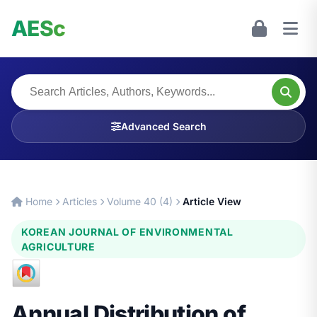
AESc
Advanced Search
Home
Articles
Volume 40 (4)
Article View
KOREAN JOURNAL OF ENVIRONMENTAL
AGRICULTURE
Annual Distribution of