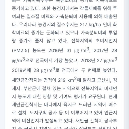
최근 가축사육두수는 육류소비의 증가로 지속적으로
증가하고 있다. 또한 농경지에서는 작물재배를 위해 투
여되는 질소질 비료와 가축분퇴비 시용에 의해 배출된
다. 우리나라 농경지의 질소수지는 217 kg/ha 인데 화
학비료의 증가는 둔화되고 있으나 가축분퇴비의 투입
량 증가로 줄지 않고 있다. 전북지역의 초미세먼지
3
(PM2.5) 농도는 2016년 31 ㎍/m
, 2017년 28
3
3
㎍/m
으로 전국에서 가장 높았고, 2018년 27 ㎍/m
3
2019년에 28 ㎍/m
로 전국에서 두 번째로 높았다.
2
새만금간척지는 면적이 219 km
에 달하고 군산시, 김
제시, 부안군에 걸쳐 있는 지역으로 전북지역의 미세먼
지 농도에 대한 영향 및 기여도 평가가 요구된다. 현재
새만금간척지는 바다에서 육지로 드러난 지역에 배수
로 설치, 토지구획 공사 등 이 이루어지고 있어 인근지
역에 비산먼지가 발생되고 있다. 새만금 간척지 공사부
지 중 군산시 지역은 각종 공사가 상당부분 진척이 된